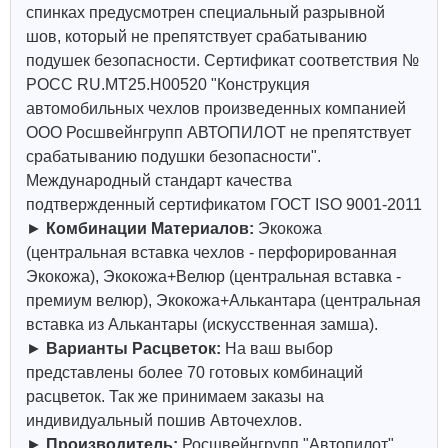
спинках предусмотрен специальный разрывной
шов, который не препятствует срабатыванию
подушек безопасности. Сертификат соответствия №
РОСС RU.МТ25.Н00520 "Конструкция
автомобильных чехлов произведенных компанией
ООО Росшвейнгрупп АВТОПИЛОТ не препятствует
срабатыванию подушки безопасности".
Международный стандарт качества
подтвержденный сертификатом ГОСТ ISO 9001-2011
►
Комбинации Материалов:
Экокожа
(центральная вставка чехлов - перфорированная
Экокожа), Экокожа+Велюр (центральная вставка -
премиум велюр), Экокожа+Алькантара (центральная
вставка из Алькантары (искусственная замша).
►
Варианты Расцветок:
На ваш выбор
представлены более 70 готовых комбинаций
расцветок. Так же принимаем заказы на
индивидуальный пошив Авточехлов.
►
Производитель:
Росшвейнгрупп "Автопилот"