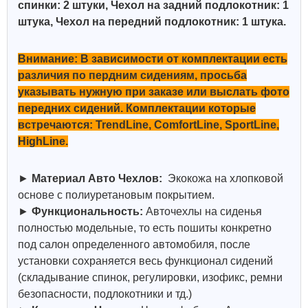
спинки: 2 штуки, Чехол на задний подлокотник: 1
штука, Чехол на передний подлокотник: 1 штука.
Внимание: В зависимости от комплектации есть
различия по пердним сидениям, просьба
указывать нужную при заказе или выслать фото
передних сидений. Комплектации которые
встречаются: TrendLine, ComfortLine, SportLine,
HighLine.
►
Материал Авто Чехлов:
Экокожа на хлопковой
основе с полиуретановым покрытием.
►
Функциональность:
Авточехлы на сиденья
полностью модельные, то есть пошиты конкретно
под салон определенного автомобиля, после
установки сохраняется весь функционал сидений
(складывание спинок, регулировки, изофикс, ремни
безопасности, подлокотники и тд.)