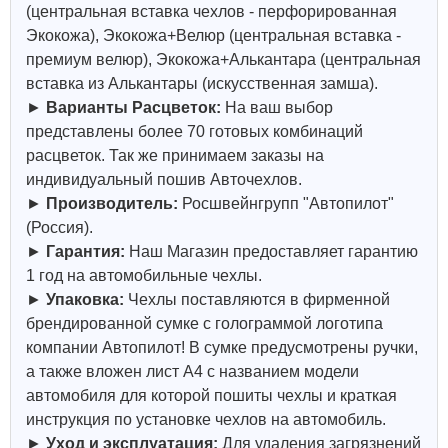
(центральная вставка чехлов - перфорированная
Экокожа), Экокожа+Велюр (центральная вставка -
премиум велюр), Экокожа+Алькантара (центральная
вставка из Алькантары (искусственная замша).
►
Варианты Расцветок:
На ваш выбор
представлены более 70 готовых комбинаций
расцветок. Так же принимаем заказы на
индивидуальный пошив Авточехлов.
►
Производитель:
Росшвейнгрупп "Автопилот"
(Россия).
►
Гарантия:
Наш Магазин предоставляет гарантию
1 год на автомобильные чехлы.
►
Упаковка:
Чехлы поставляются в фирменной
брендированной сумке с голограммой логотипа
компании Автопилот! В сумке предусмотрены ручки,
а также вложен лист А4 с названием модели
автомобиля для которой пошиты чехлы и краткая
инструкция по установке чехлов на автомобиль.
►
Уход и эксплуатация:
Для удаления загрязнений