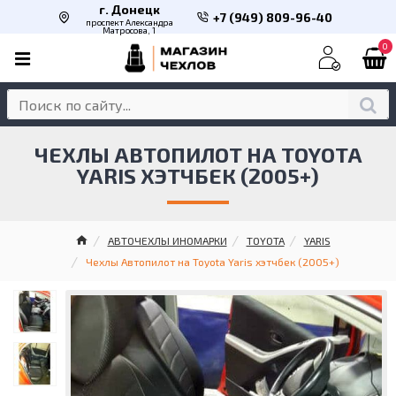
г. Донецк
+7 (949) 809-96-40
проспект Александра
Матросова, 1
0
ЧЕХЛЫ АВТОПИЛОТ НА TOYOTA
YARIS ХЭТЧБЕК (2005+)
АВТОЧЕХЛЫ ИНОМАРКИ
TOYOTA
YARIS
Чехлы Автопилот на Toyota Yaris хэтчбек (2005+)