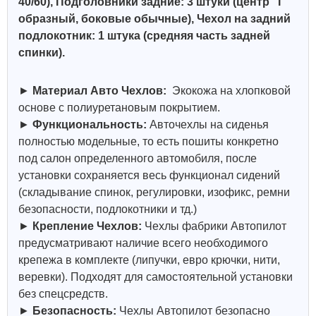
40/60), Подголовники задние: 3 штуки (центр "Г"
образный, боковые обычные)
,
Чехол на задний
подлокотник: 1 штука (средняя часть задней
спинки)
.
►
Материал Авто Чехлов:
Экокожа на хлопковой
основе с полиуретановым покрытием.
►
Функциональность:
Авточехлы на сиденья
полностью модельные, то есть пошиты конкретно
под салон определенного автомобиля, после
установки сохраняется весь функционал сидений
(складывание спинок, регулировки, изофикс, ремни
безопасности, подлокотники и тд.)
►
Крепление Чехлов:
Чехлы фабрики Автопилот
предусматривают наличие всего необходимого
крепежа в комплекте (липучки, евро крючки, нити,
веревки). Подходят для самостоятельной установки
без спецсредств.
►
Безопасность:
Чехлы Автопилот безопасно