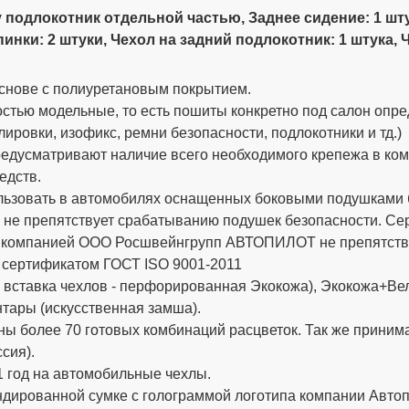
 подлокотник отдельной частью, Заднее сидение: 1 шт
нки: 2 штуки, Чехол на задний подлокотник: 1 штука, Ч
снове с полиуретановым покрытием.
стью модельные, то есть пошиты конкретно под салон опре
ировки, изофикс, ремни безопасности, подлокотники и тд.)
дусматривают наличие всего необходимого крепежа в компле
едств.
ьзовать в автомобилях оснащенных боковыми подушками бе
 не препятствует срабатыванию подушек безопасности. 
х компанией ООО Росшвейнгрупп АВТОПИЛОТ не препятству
 сертификатом ГОСТ ISO 9001-2011
вставка чехлов - перфорированная Экокожа), Экокожа+Вел
тары (искусственная замша).
ы более 70 готовых комбинаций расцветок. Так же приним
сия).
 год на автомобильные чехлы.
ированной сумке с голограммой логотипа компании Автопи