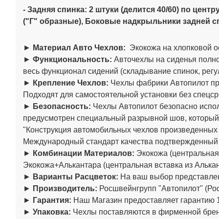
- Задняя спинка: 2 штуки (делится 40/60)
по центру
("Г" образные),
Боковые надкрыльники задней спи
►
Материал Авто Чехлов:
Экокожа на хлопковой о
►
Функциональность:
Авточехлы на сиденья полно
весь функционал сидений (складывание спинок, регул
►
Крепление Чехлов:
Чехлы фабрики Автопилот пре
Подходят для самостоятельной установки без спецср
►
Безопасность:
Чехлы Автопилот безопасно испол
предусмотрен специальный разрывной шов, который
"Конструкция автомобильных чехлов произведенны
Международный стандарт качества подтвержденный
►
Комбинации Материалов:
Экокожа (центральная 
Экокожа+Алькантара (центральная вставка из Алькан
►
Варианты Расцветок:
На ваш выбор представлен
►
Производитель:
Росшвейнгрупп "Автопилот" (Рос
►
Гарантия:
Наш Магазин предоставляет гарантию 1
►
Упаковка:
Чехлы поставляются в фирменной бренд