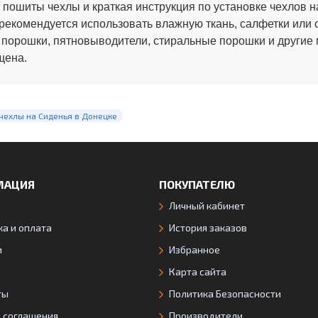
 пошиты чехлы и краткая инструкция по установке чехлов н
рекомендуется использовать влажную ткань, салфетки или 
 порошки, пятновыводители, стиральные порошки и другие
щена.
чехлы на Сиденья в Донецке
МАЦИЯ
ПОКУПАТЕЛЮ
Личный кабинет
а и оплата
История заказов
и
Избранное
Карта сайта
ты
Политика Безопасности
я соглашения
Производители