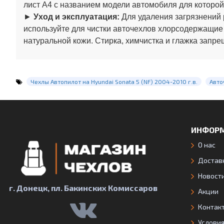
лист А4 с названием модели автомобиля для которой
►
Уход и эксплуатация:
Для удаления загрязнений 
используйте для чистки авточехлов хлорсодержащие
натуральной кожи. Стирка, химчистка и глажка запре
Чехлы Автопилот на Hyundai Sonata 5 (NF) 2004-2010 г.в.
Авто
ИНФОР
О нас
Доставк
Новост
г. Донецк, пл. Бакинских Комиссаров
Акции
Контак
Услови