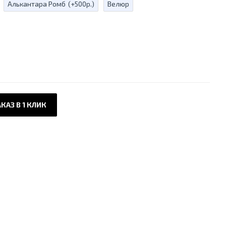
Алькантара Ромб
(+500р.)
Велюр
КАЗ В 1 КЛИК