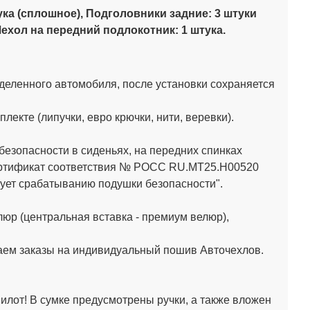
ука (сплошное), Подголовники задние: 3 штуки
ехол на передний подлокотник: 1 штука.
деленного автомобиля, после установки сохраняется
кте (липучки, евро крючки, нити, веревки).
зопасности в сиденьях, на передних спинках
Сертификат соответствия № РОСС RU.МТ25.Н00520
ет срабатыванию подушки безопасности".
юр (центральная вставка - премиум велюр),
аем заказы на индивидуальный пошив Авточехлов.
лот! В сумке предусмотрены ручки, а также вложен