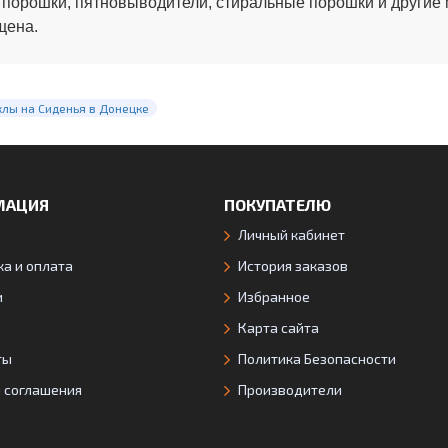
 порошки, пятновыводители, стиральные порошки и другие
щена.
хлы на Сиденья в Донецке
МАЦИЯ
ПОКУПАТЕЛЮ
Личный кабинет
а и оплата
История заказов
и
Избранное
Карта сайта
ты
Политика Безопасности
я соглашения
Производители