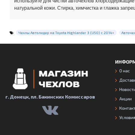
используйте для чистки авточехлов хлорсодержащие
натуральной кожи. Стирка, химчистка и глажка запре
Чехлы Автолидер на Toyota Highlander 3 (U50) c 2014+
Авточе
ИНФОР
О нас
Доставк
Новост
г. Донецк, пл. Бакинских Комиссаров
Акции
Контак
Услови