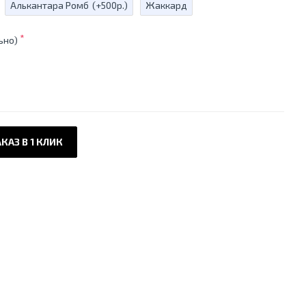
Алькантара Ромб
(+500р.)
Жаккард
ьно)
КАЗ В 1 КЛИК