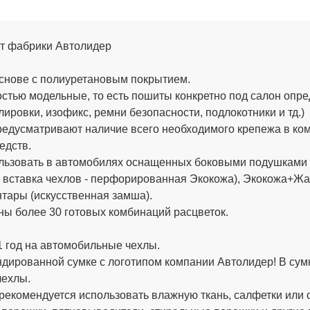
 от фабрики Автолидер
снове с полиуретановым покрытием.
стью модельные, то есть пошиты конкретно под салон опре
ировки, изофикс, ремни безопасности, подлокотники и тд.)
едусматривают наличие всего необходимого крепежа в компл
едств.
льзовать в автомобилях оснащенных боковыми подушками б
вставка чехлов - перфорированная Экокожа), Экокожа+Жак
тары (искусственная замша).
ы более 30 готовых комбинаций расцветок.
 год на автомобильные чехлы.
дированной сумке с логотипом компании
Автолидер
! В су
чехлы.
рекомендуется использовать влажную ткань, салфетки или 