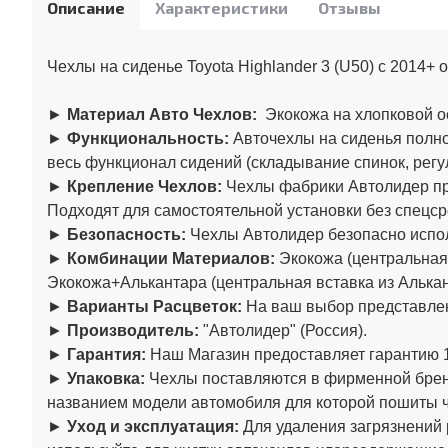
Описание
Характеристики
Отзывы
Чехлы на сиденье Toyota Highlander 3 (U50) c 2014+
►
Материал Авто Чехлов:
Экокожа на хлопковой о
►
Функциональность:
Авточехлы на сиденья полно
весь функционал сидений (складывание спинок, регул
►
Крепление Чехлов:
Чехлы фабрики
Автолидер
пр
Подходят для самостоятельной установки без спецср
►
Безопасность:
Чехлы
Автолидер
безопасно испо
►
Комбинации Материалов:
Экокожа (центральная 
Экокожа+Алькантара (центральная вставка из Алькан
►
Варианты Расцветок:
На ваш выбор представлен
►
Производитель:
"
Автолидер
" (Россия).
►
Гарантия:
Наш Магазин предоставляет гарантию 1
►
Упаковка:
Чехлы поставляются в фирменной брен
названием модели автомобиля для которой пошиты 
►
Уход и эксплуатация:
Для удаления загрязнений 