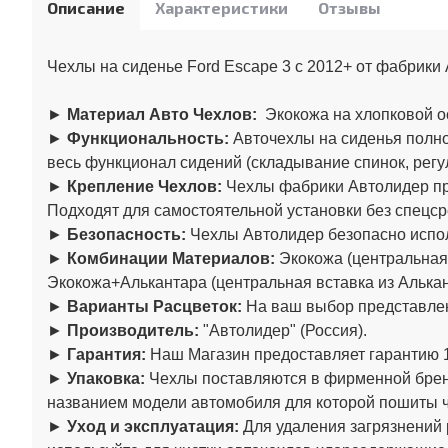
Описание
Характеристики
Отзывы
Чехлы на сиденье Ford Escape 3 с 2012+ от фабрики
►
Материал Авто Чехлов:
Экокожа на хлопковой о
►
Функциональность:
Авточехлы на сиденья полно
весь функционал сидений (складывание спинок, регул
►
Крепление Чехлов:
Чехлы фабрики
Автолидер
пр
Подходят для самостоятельной установки без спецср
►
Безопасность:
Чехлы
Автолидер
безопасно испо
►
Комбинации Материалов:
Экокожа (центральная 
Экокожа+Алькантара (центральная вставка из Алькан
►
Варианты Расцветок:
На ваш выбор представлен
►
Производитель:
"
Автолидер
" (Россия).
►
Гарантия:
Наш Магазин предоставляет гарантию 1
►
Упаковка:
Чехлы поставляются в фирменной брен
названием модели автомобиля для которой пошиты 
►
Уход и эксплуатация:
Для удаления загрязнений 