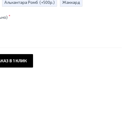
Алькантара Ромб
(+500р.)
Жаккард
ьно)
КАЗ В 1 КЛИК