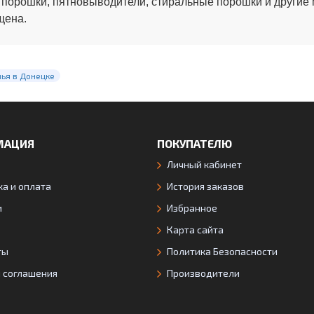
 порошки, пятновыводители, стиральные порошки и другие
щена.
нья в Донецке
МАЦИЯ
ПОКУПАТЕЛЮ
Личный кабинет
а и оплата
История заказов
и
Избранное
Карта сайта
ты
Политика Безопасности
я соглашения
Производители