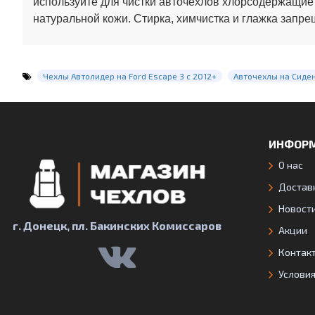
используйте для чистки авточехлов хлорсодержащие
натуральной кожи. Стирка, химчистка и глажка запре
Чехлы Автолидер на Ford Escape 3 с 2012+
Авточехлы на Сиде
ИНФОР
О нас
Доставк
Новост
г. Донецк, пл. Бакинских Комиссаров
Акции
Контак
Услови