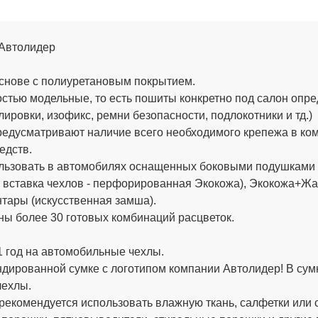
 Автолидер
снове с полиуретановым покрытием.
стью модельные, то есть пошиты конкретно под салон опре
ировки, изофикс, ремни безопасности, подлокотники и тд.)
едусматривают наличие всего необходимого крепежа в компл
едств.
льзовать в автомобилях оснащенных боковыми подушками б
вставка чехлов - перфорированная Экокожа), Экокожа+Жак
тары (искусственная замша).
ы более 30 готовых комбинаций расцветок.
 год на автомобильные чехлы.
дированной сумке с логотипом компании
Автолидер
! В су
чехлы.
рекомендуется использовать влажную ткань, салфетки или 