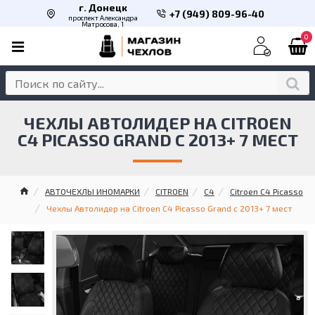
г. Донецк
+7 (949) 809-96-40
проспект Александра
Матросова, 1
0
ЧЕХЛЫ АВТОЛИДЕР НА CITROEN
C4 PICASSO GRAND С 2013+ 7 МЕСТ
АВТОЧЕХЛЫ ИНОМАРКИ
CITROEN
C4
Citroen C4 Picasso
Чехлы Автолидер на Citroen C4 Picasso Grand с 2013+ 7 мест